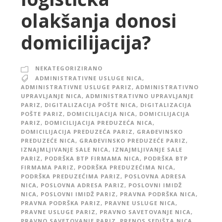
olakšanja donosi
domicilijacija?
NEKATEGORIZIRANO
ADMINISTRATIVNE USLUGE NICA
,
ADMINISTRATIVNE USLUGE PARIZ
,
ADMINISTRATIVNO
UPRAVLJANJE NICA
,
ADMINISTRATIVNO UPRAVLJANJE
PARIZ
,
DIGITALIZACIJA POŠTE NICA
,
DIGITALIZACIJA
POŠTE PARIZ
,
DOMICILIJACIJA NICA
,
DOMICILIJACIJA
PARIZ
,
DOMICILIJACIJA PREDUZEĆA NICA
,
DOMICILIJACIJA PREDUZEĆA PARIZ
,
GRAĐEVINSKO
PREDUZEĆE NICA
,
GRAĐEVINSKO PREDUZEĆE PARIZ
,
IZNAJMLJIVANJE SALE NICA
,
IZNAJMLJIVANJE SALE
PARIZ
,
PODRŠKA BTP FIRMAMA NICA
,
PODRŠKA BTP
FIRMAMA PARIZ
,
PODRŠKA PREDUZEĆIMA NICA
,
PODRŠKA PREDUZEĆIMA PARIZ
,
POSLOVNA ADRESA
NICA
,
POSLOVNA ADRESA PARIZ
,
POSLOVNI IMIDŽ
NICA
,
POSLOVNI IMIDŽ PARIZ
,
PRAVNA PODRŠKA NICA
,
PRAVNA PODRŠKA PARIZ
,
PRAVNE USLUGE NICA
,
PRAVNE USLUGE PARIZ
,
PRAVNO SAVETOVANJE NICA
,
PRAVNO SAVETOVANJE PARIZ
,
PRENOS SEDIŠTA NICA
,