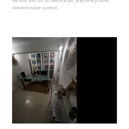
servise, kao što su sekretarijat, priprema pravne
dokumentacije i pomoć...