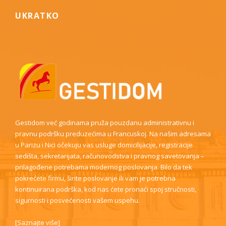
UKRATKO
Gestidom već godinama pruža pouzdanu administrativnu i
pravnu podršku preduzećima u Francuskoj. Na našim adresama
u Parizu i Nici očekuju vas usluge domicilijacije, registracije
sedišta, sekretarijata, računovodstva i pravnog savetovanja –
prilagođene potrebama modernog poslovanja. Bilo da tek
pokrećete firmu, širite poslovanje ili vam je potrebna
kontinuirana podrška, kod nas ćete pronaći spoj stručnosti,
sigurnosti i posvećenosti vašem uspehu.
[
Saznajte više
]