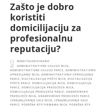
Zašto je dobro
koristiti
domicilijaciju za
profesionalnu
reputaciju?
NEKATEGORIZIRANO
ADMINISTRATIVNE USLUGE NICA
,
ADMINISTRATIVNE USLUGE PARIZ
,
ADMINISTRATIVNO
UPRAVLJANJE NICA
,
ADMINISTRATIVNO UPRAVLJANJE
PARIZ
,
DIGITALIZACIJA POŠTE NICA
,
DIGITALIZACIJA
POŠTE PARIZ
,
DOMICILIJACIJA NICA
,
DOMICILIJACIJA
PARIZ
,
DOMICILIJACIJA PREDUZEĆA NICA
,
DOMICILIJACIJA PREDUZEĆA PARIZ
,
GRAĐEVINSKO
PREDUZEĆE NICA
,
GRAĐEVINSKO PREDUZEĆE PARIZ
,
IZNAJMLJIVANJE SALE NICA
,
IZNAJMLJIVANJE SALE
PARIZ
,
PODRŠKA BTP FIRMAMA NICA
,
PODRŠKA BTP