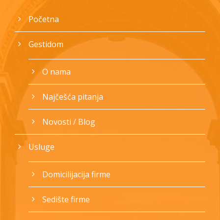
Početna
Gestidom
O nama
Najčešća pitanja
Novosti / Blog
Usluge
Domicilijacija firme
Sedište firme