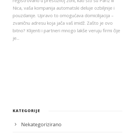
registrovano u prestižnoj zoni, kao što su Pariz ili
Nica, vaša kompanija automatski deluje ozbiljnije i
pouzdanije. Upravo to omogućava domicilijacija –
zvaničnu adresu koja jača vaš imidž. Zašto je ovo
bitno? Klijenti i partneri mnogo lakše veruju firmi čije
je...
KATEGORIJE
Nekategorizirano