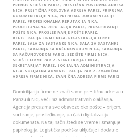
PRENOS SEDIŠTA PARIZ
,
PRESTIŽNA POSLOVNA ADRESA
NICA
,
PRESTIŽNA POSLOVNA ADRESA PARIZ
,
PRIPREMA
DOKUMENTACIJE NICA
,
PRIPREMA DOKUMENTACIJE
PARIZ
,
PROFESIONALNA REPUTACIJA NICA
,
PROFESIONALNA REPUTACIJA PARIZ
,
PROSLEĐIVANJE
POŠTE NICA
,
PROSLEĐIVANJE POŠTE PARIZ
,
REGISTRACIJA FIRME NICA
,
REGISTRACIJA FIRME
PARIZ
,
SALA ZA SASTANKE NICA
,
SALA ZA SASTANKE
PARIZ
,
SARADNJA SA RAČUNOVOĐOM NICA
,
SARADNJA
SA RAČUNOVOĐOM PARIZ
,
SEDIŠTE FIRME NICA
,
SEDIŠTE FIRME PARIZ
,
SEKRETARIJAT NICA
,
SEKRETARIJAT PARIZ
,
SOCIJALNA ADMINISTRACIJA
NICA
,
SOCIJALNA ADMINISTRACIJA PARIZ
,
ZVANIČNA
ADRESA FIRME NICA
,
ZVANIČNA ADRESA FIRME PARIZ
Domicilijacija firme ne znači samo prestižnu adresu u
Parizu ili Nici, već i niz administrativnih olakšanja.
Agencija preuzima sve obaveze oko pošte – prijem,
sortiranje, prosleđivanje, pa čak i digitalizaciju
dokumenata. Na taj način štedi se vreme i smanjuje
papirologija. Logistička podrška uključuje i dodatne