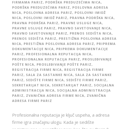
FIRMAMA PARIZ
,
PODRŠKA PREDUZEĆIMA NICA
,
PODRŠKA PREDUZEĆIMA PARIZ
,
POSLOVNA ADRESA
NICA
,
POSLOVNA ADRESA PARIZ
,
POSLOVNI IMIDŽ
NICA
,
POSLOVNI IMIDŽ PARIZ
,
PRAVNA PODRŠKA NICA
,
PRAVNA PODRŠKA PARIZ
,
PRAVNE USLUGE NICA
,
PRAVNE USLUGE PARIZ
,
PRAVNO SAVETOVANJE NICA
,
PRAVNO SAVETOVANJE PARIZ
,
PRENOS SEDIŠTA NICA
,
PRENOS SEDIŠTA PARIZ
,
PRESTIŽNA POSLOVNA ADRESA
NICA
,
PRESTIŽNA POSLOVNA ADRESA PARIZ
,
PRIPREMA
DOKUMENTACIJE NICA
,
PRIPREMA DOKUMENTACIJE
PARIZ
,
PROFESIONALNA REPUTACIJA NICA
,
PROFESIONALNA REPUTACIJA PARIZ
,
PROSLEĐIVANJE
POŠTE NICA
,
PROSLEĐIVANJE POŠTE PARIZ
,
REGISTRACIJA FIRME NICA
,
REGISTRACIJA FIRME
PARIZ
,
SALA ZA SASTANKE NICA
,
SALA ZA SASTANKE
PARIZ
,
SEDIŠTE FIRME NICA
,
SEDIŠTE FIRME PARIZ
,
SEKRETARIJAT NICA
,
SEKRETARIJAT PARIZ
,
SOCIJALNA
ADMINISTRACIJA NICA
,
SOCIJALNA ADMINISTRACIJA
PARIZ
,
ZVANIČNA ADRESA FIRME NICA
,
ZVANIČNA
ADRESA FIRME PARIZ
Profesionalna reputacija je ključ uspeha, a adresa
firme igra značajnu ulogu. Kada je sedište