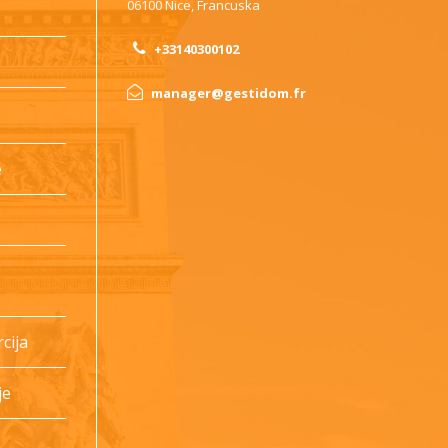
06100 Nice, Francuska
+33140300102
manager@gestidom.fr
e
cija
je