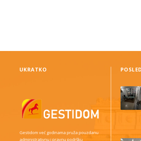
UKRATKO
POSLE
Gestidom već godinama pruža pouzdanu
administrativnu i pravnu podršku