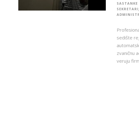
SASTANKE 
SEKRETARI
ADMINISTR
Profesiona
sedište re
automatski
zvaničnu a
veruju firmi