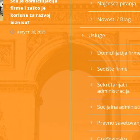
Šta je domicilijacija
Najčešća pitanja
firme i zašto je
korisna za razvoj
Novosti / Blog
biznisa?
август 30, 2025
Usluge
Domicilijacija firm
Sedište firme
Sekretarijat i
administracija
Socijalna administr
Pravno savetovan
Građevinsko