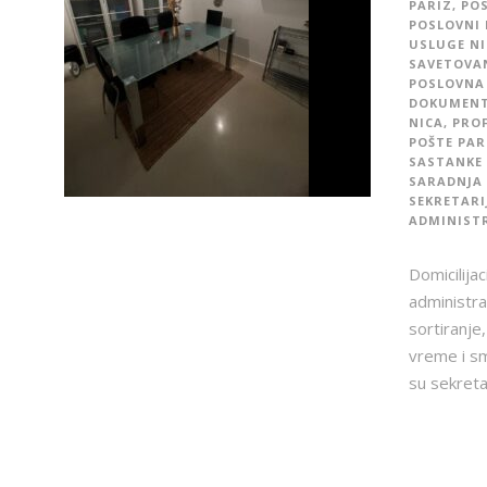
PARIZ
,
POS
POSLOVNI 
USLUGE NI
SAVETOVAN
POSLOVNA 
DOKUMENTA
NICA
,
PROF
POŠTE PAR
SASTANKE 
SARADNJA
SEKRETARI
ADMINISTR
Domicilijac
administra
sortiranje,
vreme i sm
su sekreta