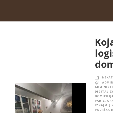
Koj
log
domi
NEKAT
ADMIN
ADMINISTR
DIGITALIZ
DOMICILIJ
PARIZ
,
GRA
IZNAJMLJI
PODRŠKA B