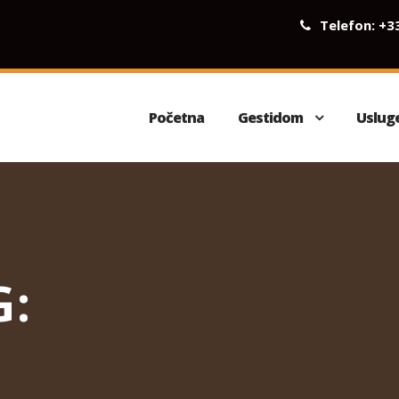
Telefon:
+3
Početna
Gestidom
Uslug
G: