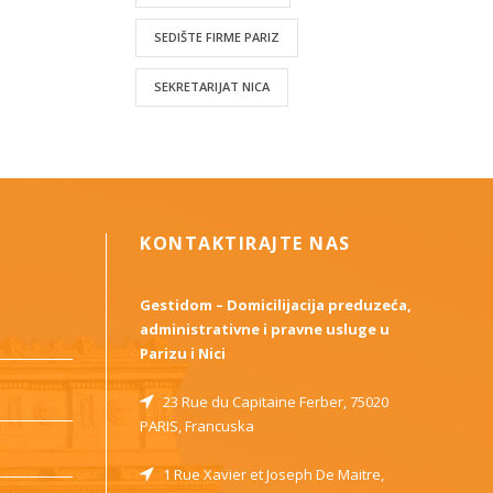
SEDIŠTE FIRME PARIZ
SEKRETARIJAT NICA
KONTAKTIRAJTE NAS
Gestidom – Domicilijacija preduzeća,
administrativne i pravne usluge u
Parizu i Nici
23 Rue du Capitaine Ferber, 75020
PARIS, Francuska
1 Rue Xavier et Joseph De Maitre,