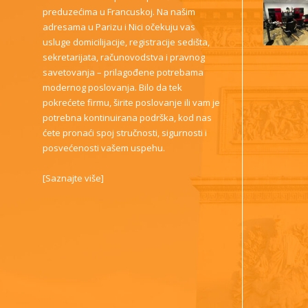
preduzećima u Francuskoj. Na našim
adresama u Parizu i Nici očekuju vas
usluge domicilijacije, registracije sedišta,
sekretarijata, računovodstva i pravnog
savetovanja – prilagođene potrebama
modernog poslovanja. Bilo da tek
pokrećete firmu, širite poslovanje ili vam je
potrebna kontinuirana podrška, kod nas
ćete pronaći spoj stručnosti, sigurnosti i
posvećenosti vašem uspehu.
[
Saznajte više
]