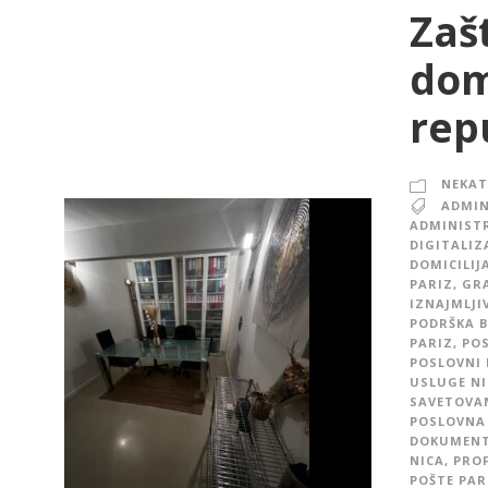
Zašt
dom
rep
NEKAT
ADMIN
ADMINISTR
DIGITALIZ
DOMICILIJ
PARIZ
,
GRA
IZNAJMLJI
PODRŠKA B
PARIZ
,
POS
POSLOVNI 
USLUGE NI
SAVETOVAN
POSLOVNA 
DOKUMENTA
NICA
,
PROF
POŠTE PAR