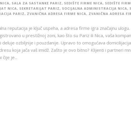
NICA
,
SALA ZA SASTANKE PARIZ
,
SEDIŠTE FIRME NICA
,
SEDIŠTE FIRM
JAT NICA
,
SEKRETARIJAT PARIZ
,
SOCIJALNA ADMINISTRACIJA NICA
,
ACIJA PARIZ
,
ZVANIČNA ADRESA FIRME NICA
,
ZVANIČNA ADRESA FI
lna reputacija je ključ uspeha, a adresa firme igra značajnu ulogu.
gistrovano u prestižnoj zoni, kao što su Pariz ili Nica, vaša kompan
 deluje ozbiljnije i pouzdanije. Upravo to omogućava domicilijacija
dresu koja jača vaš imidž. Zašto je ovo bitno? Klijenti i partneri m
 čije je...