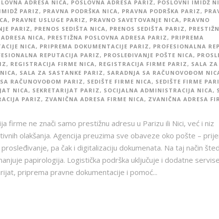
LOVNA ADRESA NICA
,
POSLOVNA ADRESA PARIZ
,
POSLOVNI IMIDŽ N
IMIDŽ PARIZ
,
PRAVNA PODRŠKA NICA
,
PRAVNA PODRŠKA PARIZ
,
PRA
CA
,
PRAVNE USLUGE PARIZ
,
PRAVNO SAVETOVANJE NICA
,
PRAVNO
JE PARIZ
,
PRENOS SEDIŠTA NICA
,
PRENOS SEDIŠTA PARIZ
,
PRESTIŽ
ADRESA NICA
,
PRESTIŽNA POSLOVNA ADRESA PARIZ
,
PRIPREMA
CIJE NICA
,
PRIPREMA DOKUMENTACIJE PARIZ
,
PROFESIONALNA RE
ESIONALNA REPUTACIJA PARIZ
,
PROSLEĐIVANJE POŠTE NICA
,
PROSL
IZ
,
REGISTRACIJA FIRME NICA
,
REGISTRACIJA FIRME PARIZ
,
SALA ZA
NICA
,
SALA ZA SASTANKE PARIZ
,
SARADNJA SA RAČUNOVOĐOM NIC
 SA RAČUNOVOĐOM PARIZ
,
SEDIŠTE FIRME NICA
,
SEDIŠTE FIRME PAR
JAT NICA
,
SEKRETARIJAT PARIZ
,
SOCIJALNA ADMINISTRACIJA NICA
,
ACIJA PARIZ
,
ZVANIČNA ADRESA FIRME NICA
,
ZVANIČNA ADRESA FI
ija firme ne znači samo prestižnu adresu u Parizu ili Nici, već i niz
tivnih olakšanja. Agencija preuzima sve obaveze oko pošte – prij
 prosleđivanje, pa čak i digitalizaciju dokumenata. Na taj način šted
anjuje papirologija. Logistička podrška uključuje i dodatne servise
rijat, priprema pravne dokumentacije i pomoć...