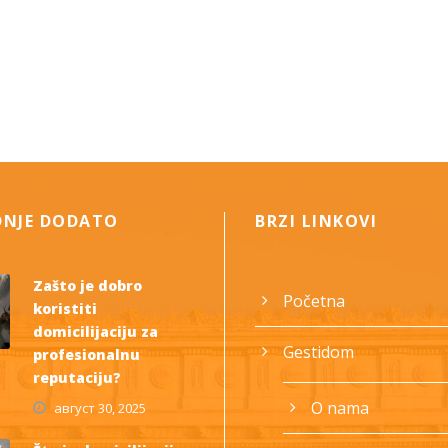
DNJE DODATO
BRZI LINKOVI
Zašto je dobro
Početna
koristiti
domicilijaciju za
Gestidom
profesionalnu
reputaciju?
O nama
август 30, 2025