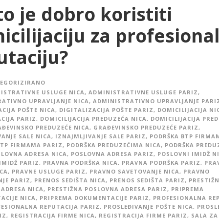
o je dobro koristiti
icilijaciju za profesiona
utaciju?
EGORIZIRANO
ISTRATIVNE USLUGE NICA
,
ADMINISTRATIVNE USLUGE PARIZ
,
ATIVNO UPRAVLJANJE NICA
,
ADMINISTRATIVNO UPRAVLJANJE PARI
ACIJA POŠTE NICA
,
DIGITALIZACIJA POŠTE PARIZ
,
DOMICILIJACIJA NI
ACIJA PARIZ
,
DOMICILIJACIJA PREDUZEĆA NICA
,
DOMICILIJACIJA PRE
ĐEVINSKO PREDUZEĆE NICA
,
GRAĐEVINSKO PREDUZEĆE PARIZ
,
VANJE SALE NICA
,
IZNAJMLJIVANJE SALE PARIZ
,
PODRŠKA BTP FIRMA
TP FIRMAMA PARIZ
,
PODRŠKA PREDUZEĆIMA NICA
,
PODRŠKA PREDU
LOVNA ADRESA NICA
,
POSLOVNA ADRESA PARIZ
,
POSLOVNI IMIDŽ N
IMIDŽ PARIZ
,
PRAVNA PODRŠKA NICA
,
PRAVNA PODRŠKA PARIZ
,
PRA
CA
,
PRAVNE USLUGE PARIZ
,
PRAVNO SAVETOVANJE NICA
,
PRAVNO
JE PARIZ
,
PRENOS SEDIŠTA NICA
,
PRENOS SEDIŠTA PARIZ
,
PRESTIŽ
ADRESA NICA
,
PRESTIŽNA POSLOVNA ADRESA PARIZ
,
PRIPREMA
CIJE NICA
,
PRIPREMA DOKUMENTACIJE PARIZ
,
PROFESIONALNA RE
ESIONALNA REPUTACIJA PARIZ
,
PROSLEĐIVANJE POŠTE NICA
,
PROSL
IZ
,
REGISTRACIJA FIRME NICA
,
REGISTRACIJA FIRME PARIZ
,
SALA ZA