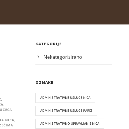
KATEGORIJE
Nekategorizirano
OZNAKE
ADMINISTRATIVNE USLUGE NICA
Z
,
CA
,
DUZEĆA
ADMINISTRATIVNE USLUGE PARIZ
MA NICA
,
ADMINISTRATIVNO UPRAVLJANJE NICA
ZEĆIMA