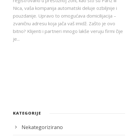
registrovano u prestižnoj zoni, kao što su Pariz ili
Nica, vaša kompanija automatski deluje ozbiljnije i
pouzdanije. Upravo to omogućava domicilijacija –
zvaničnu adresu koja jača vaš imidž. Zašto je ovo
bitno? Klijenti i partneri mnogo lakše veruju firmi čije
je...
KATEGORIJE
Nekategorizirano