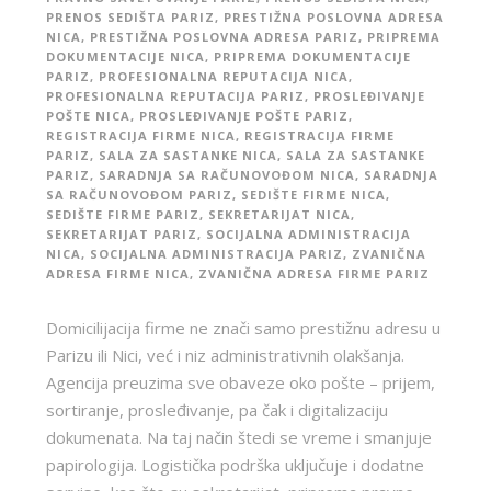
PRENOS SEDIŠTA PARIZ
,
PRESTIŽNA POSLOVNA ADRESA
NICA
,
PRESTIŽNA POSLOVNA ADRESA PARIZ
,
PRIPREMA
DOKUMENTACIJE NICA
,
PRIPREMA DOKUMENTACIJE
PARIZ
,
PROFESIONALNA REPUTACIJA NICA
,
PROFESIONALNA REPUTACIJA PARIZ
,
PROSLEĐIVANJE
POŠTE NICA
,
PROSLEĐIVANJE POŠTE PARIZ
,
REGISTRACIJA FIRME NICA
,
REGISTRACIJA FIRME
PARIZ
,
SALA ZA SASTANKE NICA
,
SALA ZA SASTANKE
PARIZ
,
SARADNJA SA RAČUNOVOĐOM NICA
,
SARADNJA
SA RAČUNOVOĐOM PARIZ
,
SEDIŠTE FIRME NICA
,
SEDIŠTE FIRME PARIZ
,
SEKRETARIJAT NICA
,
SEKRETARIJAT PARIZ
,
SOCIJALNA ADMINISTRACIJA
NICA
,
SOCIJALNA ADMINISTRACIJA PARIZ
,
ZVANIČNA
ADRESA FIRME NICA
,
ZVANIČNA ADRESA FIRME PARIZ
Domicilijacija firme ne znači samo prestižnu adresu u
Parizu ili Nici, već i niz administrativnih olakšanja.
Agencija preuzima sve obaveze oko pošte – prijem,
sortiranje, prosleđivanje, pa čak i digitalizaciju
dokumenata. Na taj način štedi se vreme i smanjuje
papirologija. Logistička podrška uključuje i dodatne