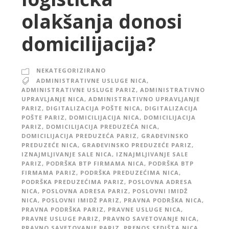
olakšanja donosi
domicilijacija?
NEKATEGORIZIRANO
ADMINISTRATIVNE USLUGE NICA
,
ADMINISTRATIVNE USLUGE PARIZ
,
ADMINISTRATIVNO
UPRAVLJANJE NICA
,
ADMINISTRATIVNO UPRAVLJANJE
PARIZ
,
DIGITALIZACIJA POŠTE NICA
,
DIGITALIZACIJA
POŠTE PARIZ
,
DOMICILIJACIJA NICA
,
DOMICILIJACIJA
PARIZ
,
DOMICILIJACIJA PREDUZEĆA NICA
,
DOMICILIJACIJA PREDUZEĆA PARIZ
,
GRAĐEVINSKO
PREDUZEĆE NICA
,
GRAĐEVINSKO PREDUZEĆE PARIZ
,
IZNAJMLJIVANJE SALE NICA
,
IZNAJMLJIVANJE SALE
PARIZ
,
PODRŠKA BTP FIRMAMA NICA
,
PODRŠKA BTP
FIRMAMA PARIZ
,
PODRŠKA PREDUZEĆIMA NICA
,
PODRŠKA PREDUZEĆIMA PARIZ
,
POSLOVNA ADRESA
NICA
,
POSLOVNA ADRESA PARIZ
,
POSLOVNI IMIDŽ
NICA
,
POSLOVNI IMIDŽ PARIZ
,
PRAVNA PODRŠKA NICA
,
PRAVNA PODRŠKA PARIZ
,
PRAVNE USLUGE NICA
,
PRAVNE USLUGE PARIZ
,
PRAVNO SAVETOVANJE NICA
,
PRAVNO SAVETOVANJE PARIZ
,
PRENOS SEDIŠTA NICA
,