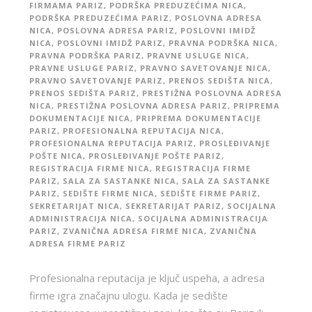
FIRMAMA PARIZ
,
PODRŠKA PREDUZEĆIMA NICA
,
PODRŠKA PREDUZEĆIMA PARIZ
,
POSLOVNA ADRESA
NICA
,
POSLOVNA ADRESA PARIZ
,
POSLOVNI IMIDŽ
NICA
,
POSLOVNI IMIDŽ PARIZ
,
PRAVNA PODRŠKA NICA
,
PRAVNA PODRŠKA PARIZ
,
PRAVNE USLUGE NICA
,
PRAVNE USLUGE PARIZ
,
PRAVNO SAVETOVANJE NICA
,
PRAVNO SAVETOVANJE PARIZ
,
PRENOS SEDIŠTA NICA
,
PRENOS SEDIŠTA PARIZ
,
PRESTIŽNA POSLOVNA ADRESA
NICA
,
PRESTIŽNA POSLOVNA ADRESA PARIZ
,
PRIPREMA
DOKUMENTACIJE NICA
,
PRIPREMA DOKUMENTACIJE
PARIZ
,
PROFESIONALNA REPUTACIJA NICA
,
PROFESIONALNA REPUTACIJA PARIZ
,
PROSLEĐIVANJE
POŠTE NICA
,
PROSLEĐIVANJE POŠTE PARIZ
,
REGISTRACIJA FIRME NICA
,
REGISTRACIJA FIRME
PARIZ
,
SALA ZA SASTANKE NICA
,
SALA ZA SASTANKE
PARIZ
,
SEDIŠTE FIRME NICA
,
SEDIŠTE FIRME PARIZ
,
SEKRETARIJAT NICA
,
SEKRETARIJAT PARIZ
,
SOCIJALNA
ADMINISTRACIJA NICA
,
SOCIJALNA ADMINISTRACIJA
PARIZ
,
ZVANIČNA ADRESA FIRME NICA
,
ZVANIČNA
ADRESA FIRME PARIZ
Profesionalna reputacija je ključ uspeha, a adresa
firme igra značajnu ulogu. Kada je sedište