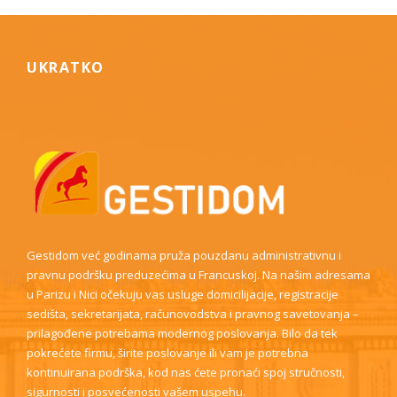
UKRATKO
Gestidom već godinama pruža pouzdanu administrativnu i
pravnu podršku preduzećima u Francuskoj. Na našim adresama
u Parizu i Nici očekuju vas usluge domicilijacije, registracije
sedišta, sekretarijata, računovodstva i pravnog savetovanja –
prilagođene potrebama modernog poslovanja. Bilo da tek
pokrećete firmu, širite poslovanje ili vam je potrebna
kontinuirana podrška, kod nas ćete pronaći spoj stručnosti,
sigurnosti i posvećenosti vašem uspehu.