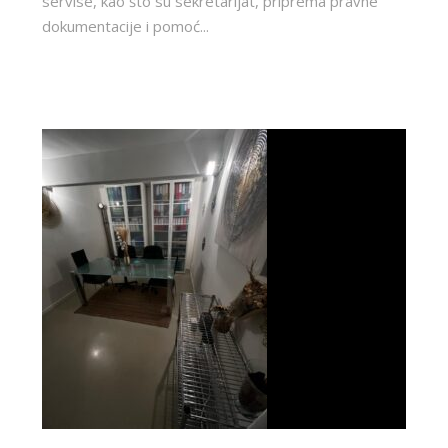
servise, kao što su sekretarijat, priprema pravne
dokumentacije i pomoć...