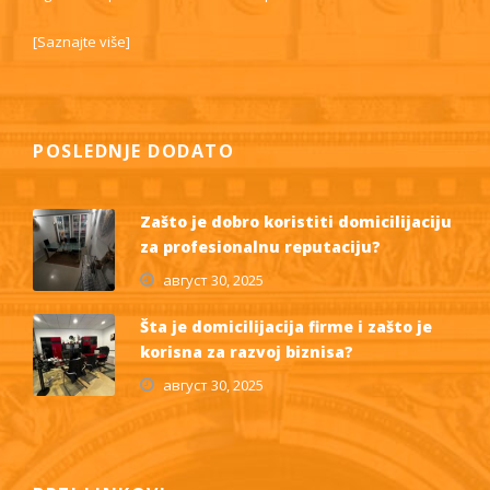
[
Saznajte više
]
POSLEDNJE DODATO
Zašto je dobro koristiti domicilijaciju
za profesionalnu reputaciju?
август 30, 2025
Šta je domicilijacija firme i zašto je
korisna za razvoj biznisa?
август 30, 2025