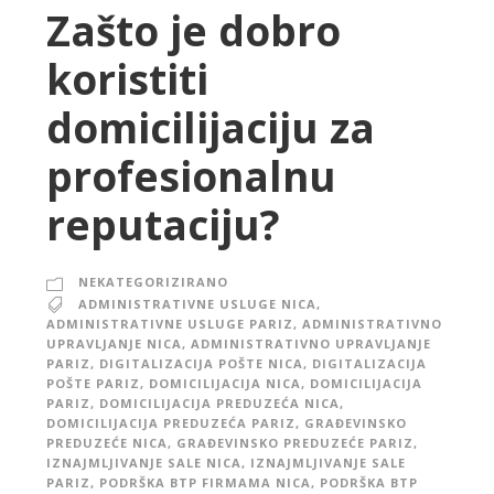
Zašto je dobro
koristiti
domicilijaciju za
profesionalnu
reputaciju?
NEKATEGORIZIRANO
ADMINISTRATIVNE USLUGE NICA
,
ADMINISTRATIVNE USLUGE PARIZ
,
ADMINISTRATIVNO
UPRAVLJANJE NICA
,
ADMINISTRATIVNO UPRAVLJANJE
PARIZ
,
DIGITALIZACIJA POŠTE NICA
,
DIGITALIZACIJA
POŠTE PARIZ
,
DOMICILIJACIJA NICA
,
DOMICILIJACIJA
PARIZ
,
DOMICILIJACIJA PREDUZEĆA NICA
,
DOMICILIJACIJA PREDUZEĆA PARIZ
,
GRAĐEVINSKO
PREDUZEĆE NICA
,
GRAĐEVINSKO PREDUZEĆE PARIZ
,
IZNAJMLJIVANJE SALE NICA
,
IZNAJMLJIVANJE SALE
PARIZ
,
PODRŠKA BTP FIRMAMA NICA
,
PODRŠKA BTP