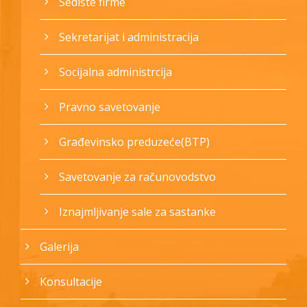
Sedište firme
Sekretarijat i administracija
Socijalna administrcija
Pravno savetovanje
Građevinsko preduzeće(BTP)
Savetovanje za računovodstvo
Iznajmljivanje sale za sastanke
Galerija
Konsultacije