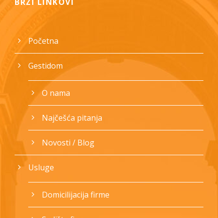
BRZI LINKOVI
Početna
Gestidom
O nama
Najčešća pitanja
Novosti / Blog
Usluge
Domicilijacija firme