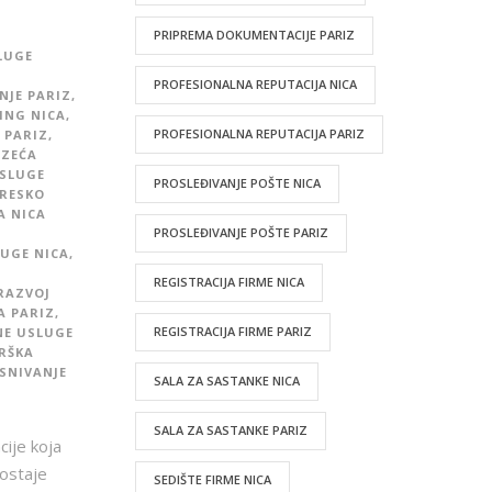
PRIPREMA DOKUMENTACIJE PARIZ
LUGE
PROFESIONALNA REPUTACIJA NICA
NJE PARIZ
,
ING NICA
,
PROFESIONALNA REPUTACIJA PARIZ
 PARIZ
,
UZEĆA
USLUGE
PROSLEĐIVANJE POŠTE NICA
RESKO
A NICA
PROSLEĐIVANJE POŠTE PARIZ
UGE NICA
,
REGISTRACIJA FIRME NICA
RAZVOJ
A PARIZ
,
REGISTRACIJA FIRME PARIZ
NE USLUGE
RŠKA
SNIVANJE
SALA ZA SASTANKE NICA
SALA ZA SASTANKE PARIZ
cije koja
postaje
SEDIŠTE FIRME NICA