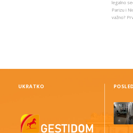
legalno se
Parizu i N
važno? Prvo,
UKRATKO
POSLE