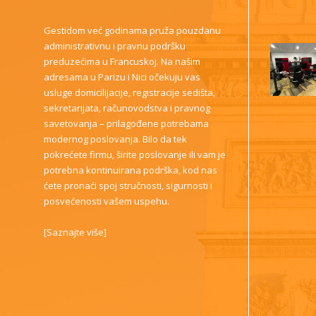
Gestidom već godinama pruža pouzdanu
administrativnu i pravnu podršku
preduzećima u Francuskoj. Na našim
adresama u Parizu i Nici očekuju vas
usluge domicilijacije, registracije sedišta,
sekretarijata, računovodstva i pravnog
savetovanja – prilagođene potrebama
modernog poslovanja. Bilo da tek
pokrećete firmu, širite poslovanje ili vam je
potrebna kontinuirana podrška, kod nas
ćete pronaći spoj stručnosti, sigurnosti i
posvećenosti vašem uspehu.
[
Saznajte više
]