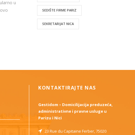
ularno u
 ovo
SEDIŠTE FIRME PARIZ
SEKRETARIJAT NICA
KONTAKTIRAJTE NAS
Gestidom – Domicilijacija preduzeća,
administrativne i pravne usluge u
Parizu i Nici
23 Rue du Capitaine Ferber, 75020