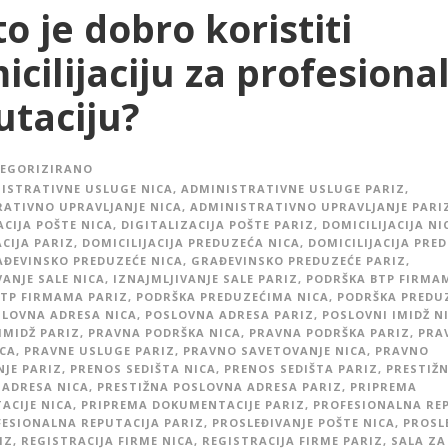
o je dobro koristiti
icilijaciju za profesiona
utaciju?
EGORIZIRANO
ISTRATIVNE USLUGE NICA
,
ADMINISTRATIVNE USLUGE PARIZ
,
ATIVNO UPRAVLJANJE NICA
,
ADMINISTRATIVNO UPRAVLJANJE PARI
ACIJA POŠTE NICA
,
DIGITALIZACIJA POŠTE PARIZ
,
DOMICILIJACIJA NI
ACIJA PARIZ
,
DOMICILIJACIJA PREDUZEĆA NICA
,
DOMICILIJACIJA PRE
ĐEVINSKO PREDUZEĆE NICA
,
GRAĐEVINSKO PREDUZEĆE PARIZ
,
VANJE SALE NICA
,
IZNAJMLJIVANJE SALE PARIZ
,
PODRŠKA BTP FIRMA
TP FIRMAMA PARIZ
,
PODRŠKA PREDUZEĆIMA NICA
,
PODRŠKA PREDU
LOVNA ADRESA NICA
,
POSLOVNA ADRESA PARIZ
,
POSLOVNI IMIDŽ N
IMIDŽ PARIZ
,
PRAVNA PODRŠKA NICA
,
PRAVNA PODRŠKA PARIZ
,
PRA
CA
,
PRAVNE USLUGE PARIZ
,
PRAVNO SAVETOVANJE NICA
,
PRAVNO
JE PARIZ
,
PRENOS SEDIŠTA NICA
,
PRENOS SEDIŠTA PARIZ
,
PRESTIŽ
ADRESA NICA
,
PRESTIŽNA POSLOVNA ADRESA PARIZ
,
PRIPREMA
CIJE NICA
,
PRIPREMA DOKUMENTACIJE PARIZ
,
PROFESIONALNA RE
ESIONALNA REPUTACIJA PARIZ
,
PROSLEĐIVANJE POŠTE NICA
,
PROSL
IZ
,
REGISTRACIJA FIRME NICA
,
REGISTRACIJA FIRME PARIZ
,
SALA ZA