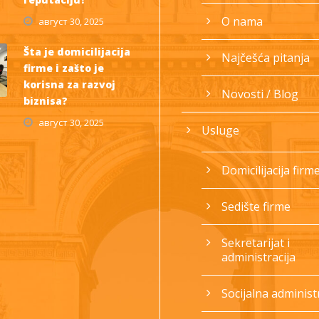
O nama
август 30, 2025
Šta je domicilijacija
Najčešća pitanja
firme i zašto je
korisna za razvoj
Novosti / Blog
biznisa?
август 30, 2025
Usluge
Domicilijacija firm
Sedište firme
Sekretarijat i
administracija
Socijalna administr