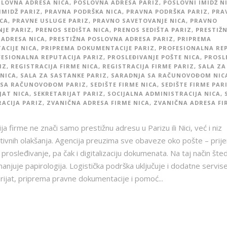
LOVNA ADRESA NICA
,
POSLOVNA ADRESA PARIZ
,
POSLOVNI IMIDŽ N
IMIDŽ PARIZ
,
PRAVNA PODRŠKA NICA
,
PRAVNA PODRŠKA PARIZ
,
PRA
CA
,
PRAVNE USLUGE PARIZ
,
PRAVNO SAVETOVANJE NICA
,
PRAVNO
JE PARIZ
,
PRENOS SEDIŠTA NICA
,
PRENOS SEDIŠTA PARIZ
,
PRESTIŽ
ADRESA NICA
,
PRESTIŽNA POSLOVNA ADRESA PARIZ
,
PRIPREMA
CIJE NICA
,
PRIPREMA DOKUMENTACIJE PARIZ
,
PROFESIONALNA RE
ESIONALNA REPUTACIJA PARIZ
,
PROSLEĐIVANJE POŠTE NICA
,
PROSL
IZ
,
REGISTRACIJA FIRME NICA
,
REGISTRACIJA FIRME PARIZ
,
SALA ZA
NICA
,
SALA ZA SASTANKE PARIZ
,
SARADNJA SA RAČUNOVOĐOM NIC
 SA RAČUNOVOĐOM PARIZ
,
SEDIŠTE FIRME NICA
,
SEDIŠTE FIRME PAR
JAT NICA
,
SEKRETARIJAT PARIZ
,
SOCIJALNA ADMINISTRACIJA NICA
,
ACIJA PARIZ
,
ZVANIČNA ADRESA FIRME NICA
,
ZVANIČNA ADRESA FI
ija firme ne znači samo prestižnu adresu u Parizu ili Nici, već i niz
tivnih olakšanja. Agencija preuzima sve obaveze oko pošte – prij
 prosleđivanje, pa čak i digitalizaciju dokumenata. Na taj način šted
anjuje papirologija. Logistička podrška uključuje i dodatne servise
rijat, priprema pravne dokumentacije i pomoć...