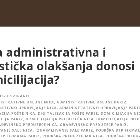
a administrativna i
istička olakšanja donosi
cilijacija?
EGORIZIRANO
ISTRATIVNE USLUGE NICA
,
ADMINISTRATIVNE USLUGE PARIZ
,
ATIVNO UPRAVLJANJE NICA
,
ADMINISTRATIVNO UPRAVLJANJE PARI
ACIJA POŠTE NICA
,
DIGITALIZACIJA POŠTE PARIZ
,
DOMICILIJACIJA NI
ACIJA PARIZ
,
DOMICILIJACIJA PREDUZEĆA NICA
,
DOMICILIJACIJA PRE
ĐEVINSKO PREDUZEĆE NICA
,
GRAĐEVINSKO PREDUZEĆE PARIZ
,
VANJE SALE NICA
,
IZNAJMLJIVANJE SALE PARIZ
,
PODRŠKA BTP FIRMA
TP FIRMAMA PARIZ
,
PODRŠKA PREDUZEĆIMA NICA
,
PODRŠKA PREDU