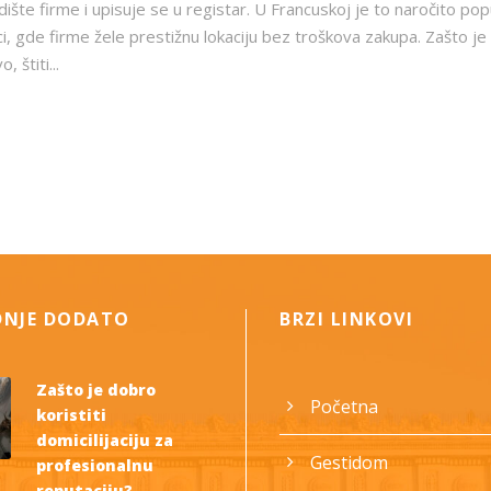
dište firme i upisuje se u registar. U Francuskoj je to naročito pop
ici, gde firme žele prestižnu lokaciju bez troškova zakupa. Zašto je
 štiti...
DNJE DODATO
BRZI LINKOVI
Zašto je dobro
Početna
koristiti
domicilijaciju za
Gestidom
profesionalnu
reputaciju?