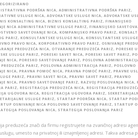
EGORIZIRANO
ISTRATIVNA PODRŠKA NICA
,
ADMINISTRATIVNA PODRŠKA PARIZ
,
ATIVNE USLUGE NICA
,
ADVOKATSKE USLUGE NICA
,
ADVOKATSKE US
NIS KONSALTING NICA
,
BIZNIS KONSALTING PARIZ
,
FINANSIJSKO
JE NICA ADMINISTRATIVNE USLUGE PARIZ
,
FINANSIJSKO SAVETOVA
STVENO SAVETOVANJE NICA
,
KOMPANIJSKO PRAVO PARIZ
,
KONSALT
NG PARIZ
,
KONSULTANTSKE USLUGE NICA
,
KONSULTANTSKE USLUGE
IVNO PRAVO NICA
,
KORPORATIVNO PRAVO PARIZ
,
OSNIVANJE PRED
RANJE PREDUZEĆA NICA
,
OTVARANJE PREDUZEĆA PARIZ
,
PORESKE 
SKE USLUGE PARIZ
,
PORESKI SAVET NICA
,
PORESKI SAVET PARIZ
,
PO
JE NICA
,
PORESKO SAVETOVANJE PARIZ
,
POSLOVNA ADMINISTRACIJ
 PREDUZEĆA PARIZ
,
POSLOVNA ADMINISTRACIJA PARIZ
,
POSLOVNO
JE NICA
,
PRAVNA POMOĆ NICA
,
PRAVNA POMOĆ PARIZ
,
PRAVNE USL
LUGE PARIZ
,
PRAVNI SAVET NICA
,
PRAVNI SAVET PARIZ
,
PRAVNO
JE NICA
,
PRAVNO SAVETOVANJE PARIZ
,
RAZVOJ POSLOVANJA NICA
,
A PARIZ
,
REGISTRACIJA PREDUZEĆA NICA
,
REGISTRACIJA PREDUZEĆ
IJA UGOVORA NICA
,
REGISTRACIJA UGOVORA PARIZ
,
SEKRETARIJAL
ETARIJALNE USLUGE PARIZ
,
STARTAP PODRŠKA NICA
,
STARTAP POD
RTUP OSNIVANJE NICA POSLOVNO SAVETOVANJE PARIZ
,
STARTUP O
ATEGIJA POSLOVANJA NICA
,
STRATEGIJA POSLOVANJA PARIZ
cija preduzeća znači da firmu registrujete na zvaničnoj adresi agen
uslugu, umesto na privatnoj ili iznajmljenoj adresi. Takva adresa 