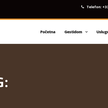
Telefon:
+3
Početna
Gestidom
Uslug
G: