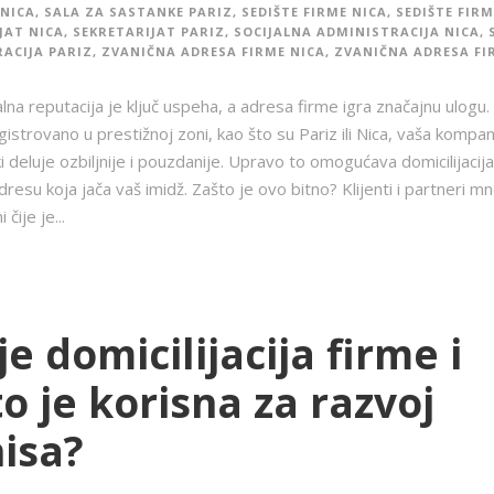
NICA
,
SALA ZA SASTANKE PARIZ
,
SEDIŠTE FIRME NICA
,
SEDIŠTE FIRM
JAT NICA
,
SEKRETARIJAT PARIZ
,
SOCIJALNA ADMINISTRACIJA NICA
,
ACIJA PARIZ
,
ZVANIČNA ADRESA FIRME NICA
,
ZVANIČNA ADRESA FI
lna reputacija je ključ uspeha, a adresa firme igra značajnu ulogu.
gistrovano u prestižnoj zoni, kao što su Pariz ili Nica, vaša kompan
 deluje ozbiljnije i pouzdanije. Upravo to omogućava domicilijacija
dresu koja jača vaš imidž. Zašto je ovo bitno? Klijenti i partneri m
 čije je...
je domicilijacija firme i
o je korisna za razvoj
nisa?