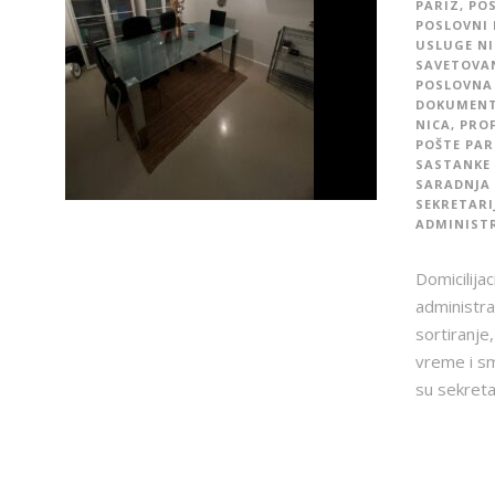
PARIZ
,
POS
POSLOVNI 
USLUGE NI
SAVETOVAN
POSLOVNA 
DOKUMENTA
NICA
,
PROF
POŠTE PAR
SASTANKE 
SARADNJA
SEKRETARI
ADMINISTR
Domicilijac
administra
sortiranje,
vreme i sm
su sekreta