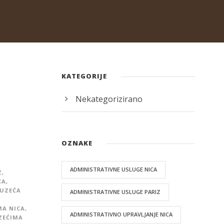
KATEGORIJE
Nekategorizirano
OZNAKE
ADMINISTRATIVNE USLUGE NICA
Z
,
CA
,
DUZEĆA
ADMINISTRATIVNE USLUGE PARIZ
MA NICA
,
ADMINISTRATIVNO UPRAVLJANJE NICA
ZEĆIMA