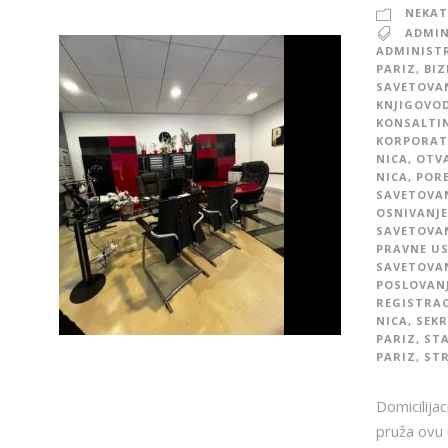
NEKAT
ADMIN
ADMINISTR
PARIZ
,
BIZ
SAVETOVAN
KNJIGOVOD
KONSALTI
KORPORAT
NICA
,
OTVA
NICA
,
PORE
SAVETOVAN
OSNIVANJE
SAVETOVAN
PRAVNE US
SAVETOVAN
POSLOVANJ
REGISTRAC
NICA
,
SEKR
PARIZ
,
STA
PARIZ
,
STR
Domicilija
pruža ovu 