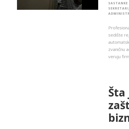
SASTANKE 
SEKRETARI
ADMINISTR
Profesiona
sedište re
automatski
zvaničnu a
veruju firmi
Šta 
zašt
biz