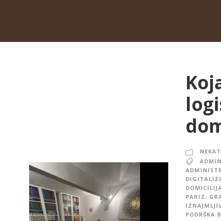
Koj
log
domi
NEKAT
ADMIN
ADMINISTR
DIGITALIZ
DOMICILIJ
PARIZ
,
GRA
IZNAJMLJI
PODRŠKA B