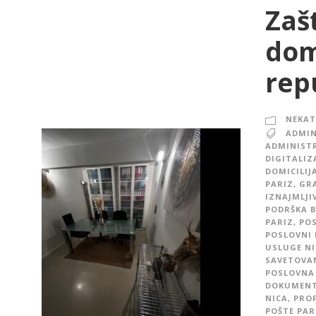
Zašt
dom
rep
NEKAT
ADMIN
ADMINISTR
DIGITALIZ
DOMICILIJ
PARIZ
,
GRA
IZNAJMLJI
PODRŠKA B
PARIZ
,
POS
POSLOVNI 
USLUGE NI
SAVETOVAN
POSLOVNA 
DOKUMENTA
NICA
,
PROF
POŠTE PAR