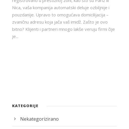
registrovano u prestižnoj zoni, kao što su Pariz ili
Nica, vaša kompanija automatski deluje ozbiljnije i
pouzdanije. Upravo to omogućava domicilijacija –
zvaničnu adresu koja jača vaš imidž. Zašto je ovo
bitno? Klijenti i partneri mnogo lakše veruju firmi čije
je...
KATEGORIJE
Nekategorizirano