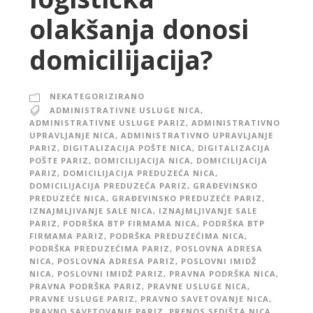
olakšanja donosi
domicilijacija?
NEKATEGORIZIRANO
ADMINISTRATIVNE USLUGE NICA
,
ADMINISTRATIVNE USLUGE PARIZ
,
ADMINISTRATIVNO
UPRAVLJANJE NICA
,
ADMINISTRATIVNO UPRAVLJANJE
PARIZ
,
DIGITALIZACIJA POŠTE NICA
,
DIGITALIZACIJA
POŠTE PARIZ
,
DOMICILIJACIJA NICA
,
DOMICILIJACIJA
PARIZ
,
DOMICILIJACIJA PREDUZEĆA NICA
,
DOMICILIJACIJA PREDUZEĆA PARIZ
,
GRAĐEVINSKO
PREDUZEĆE NICA
,
GRAĐEVINSKO PREDUZEĆE PARIZ
,
IZNAJMLJIVANJE SALE NICA
,
IZNAJMLJIVANJE SALE
PARIZ
,
PODRŠKA BTP FIRMAMA NICA
,
PODRŠKA BTP
FIRMAMA PARIZ
,
PODRŠKA PREDUZEĆIMA NICA
,
PODRŠKA PREDUZEĆIMA PARIZ
,
POSLOVNA ADRESA
NICA
,
POSLOVNA ADRESA PARIZ
,
POSLOVNI IMIDŽ
NICA
,
POSLOVNI IMIDŽ PARIZ
,
PRAVNA PODRŠKA NICA
,
PRAVNA PODRŠKA PARIZ
,
PRAVNE USLUGE NICA
,
PRAVNE USLUGE PARIZ
,
PRAVNO SAVETOVANJE NICA
,
PRAVNO SAVETOVANJE PARIZ
,
PRENOS SEDIŠTA NICA
,