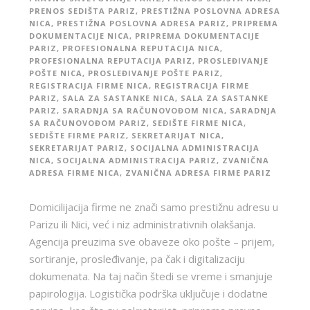
PRENOS SEDIŠTA PARIZ
,
PRESTIŽNA POSLOVNA ADRESA
NICA
,
PRESTIŽNA POSLOVNA ADRESA PARIZ
,
PRIPREMA
DOKUMENTACIJE NICA
,
PRIPREMA DOKUMENTACIJE
PARIZ
,
PROFESIONALNA REPUTACIJA NICA
,
PROFESIONALNA REPUTACIJA PARIZ
,
PROSLEĐIVANJE
POŠTE NICA
,
PROSLEĐIVANJE POŠTE PARIZ
,
REGISTRACIJA FIRME NICA
,
REGISTRACIJA FIRME
PARIZ
,
SALA ZA SASTANKE NICA
,
SALA ZA SASTANKE
PARIZ
,
SARADNJA SA RAČUNOVOĐOM NICA
,
SARADNJA
SA RAČUNOVOĐOM PARIZ
,
SEDIŠTE FIRME NICA
,
SEDIŠTE FIRME PARIZ
,
SEKRETARIJAT NICA
,
SEKRETARIJAT PARIZ
,
SOCIJALNA ADMINISTRACIJA
NICA
,
SOCIJALNA ADMINISTRACIJA PARIZ
,
ZVANIČNA
ADRESA FIRME NICA
,
ZVANIČNA ADRESA FIRME PARIZ
Domicilijacija firme ne znači samo prestižnu adresu u
Parizu ili Nici, već i niz administrativnih olakšanja.
Agencija preuzima sve obaveze oko pošte – prijem,
sortiranje, prosleđivanje, pa čak i digitalizaciju
dokumenata. Na taj način štedi se vreme i smanjuje
papirologija. Logistička podrška uključuje i dodatne