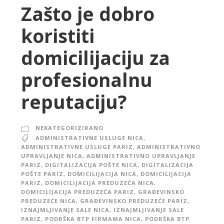
Zašto je dobro
koristiti
domicilijaciju za
profesionalnu
reputaciju?
NEKATEGORIZIRANO
ADMINISTRATIVNE USLUGE NICA
,
ADMINISTRATIVNE USLUGE PARIZ
,
ADMINISTRATIVNO
UPRAVLJANJE NICA
,
ADMINISTRATIVNO UPRAVLJANJE
PARIZ
,
DIGITALIZACIJA POŠTE NICA
,
DIGITALIZACIJA
POŠTE PARIZ
,
DOMICILIJACIJA NICA
,
DOMICILIJACIJA
PARIZ
,
DOMICILIJACIJA PREDUZEĆA NICA
,
DOMICILIJACIJA PREDUZEĆA PARIZ
,
GRAĐEVINSKO
PREDUZEĆE NICA
,
GRAĐEVINSKO PREDUZEĆE PARIZ
,
IZNAJMLJIVANJE SALE NICA
,
IZNAJMLJIVANJE SALE
PARIZ
,
PODRŠKA BTP FIRMAMA NICA
,
PODRŠKA BTP