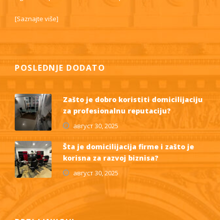
[
Saznajte više
]
POSLEDNJE DODATO
Zašto je dobro koristiti domicilijaciju
za profesionalnu reputaciju?
август 30, 2025
Šta je domicilijacija firme i zašto je
korisna za razvoj biznisa?
август 30, 2025