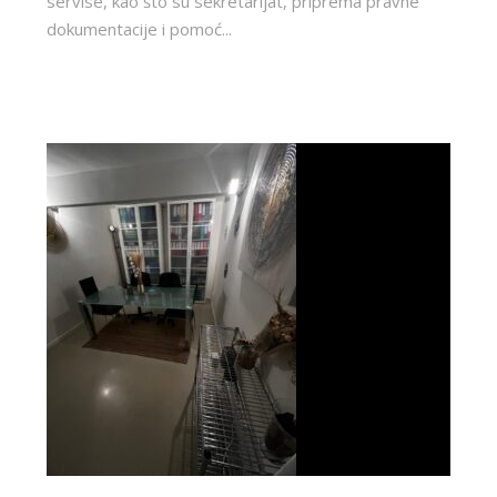
servise, kao što su sekretarijat, priprema pravne
dokumentacije i pomoć...