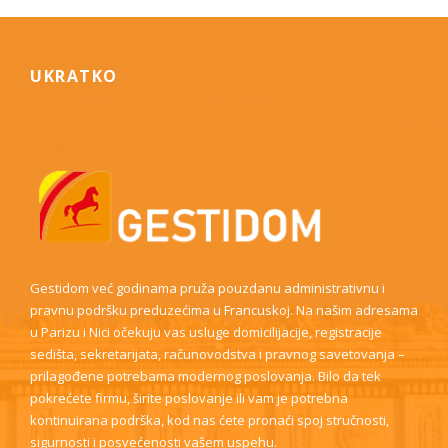
UKRATKO
Gestidom već godinama pruža pouzdanu administrativnu i
pravnu podršku preduzećima u Francuskoj. Na našim adresama
u Parizu i Nici očekuju vas usluge domicilijacije, registracije
sedišta, sekretarijata, računovodstva i pravnog savetovanja –
prilagođene potrebama modernog poslovanja. Bilo da tek
pokrećete firmu, širite poslovanje ili vam je potrebna
kontinuirana podrška, kod nas ćete pronaći spoj stručnosti,
sigurnosti i posvećenosti vašem uspehu.