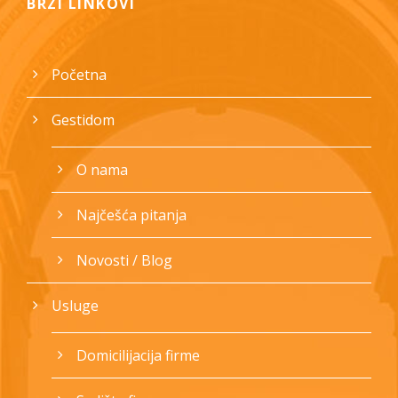
BRZI LINKOVI
Početna
Gestidom
O nama
Najčešća pitanja
Novosti / Blog
Usluge
Domicilijacija firme