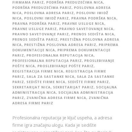
FIRMAMA PARIZ
,
PODRŠKA PREDUZEĆIMA NICA
,
PODRŠKA PREDUZEĆIMA PARIZ
,
POSLOVNA ADRESA
NICA
,
POSLOVNA ADRESA PARIZ
,
POSLOVNI IMIDŽ
NICA
,
POSLOVNI IMIDŽ PARIZ
,
PRAVNA PODRŠKA NICA
,
PRAVNA PODRŠKA PARIZ
,
PRAVNE USLUGE NICA
,
PRAVNE USLUGE PARIZ
,
PRAVNO SAVETOVANJE NICA
,
PRAVNO SAVETOVANJE PARIZ
,
PRENOS SEDIŠTA NICA
,
PRENOS SEDIŠTA PARIZ
,
PRESTIŽNA POSLOVNA ADRESA
NICA
,
PRESTIŽNA POSLOVNA ADRESA PARIZ
,
PRIPREMA
DOKUMENTACIJE NICA
,
PRIPREMA DOKUMENTACIJE
PARIZ
,
PROFESIONALNA REPUTACIJA NICA
,
PROFESIONALNA REPUTACIJA PARIZ
,
PROSLEĐIVANJE
POŠTE NICA
,
PROSLEĐIVANJE POŠTE PARIZ
,
REGISTRACIJA FIRME NICA
,
REGISTRACIJA FIRME
PARIZ
,
SALA ZA SASTANKE NICA
,
SALA ZA SASTANKE
PARIZ
,
SEDIŠTE FIRME NICA
,
SEDIŠTE FIRME PARIZ
,
SEKRETARIJAT NICA
,
SEKRETARIJAT PARIZ
,
SOCIJALNA
ADMINISTRACIJA NICA
,
SOCIJALNA ADMINISTRACIJA
PARIZ
,
ZVANIČNA ADRESA FIRME NICA
,
ZVANIČNA
ADRESA FIRME PARIZ
Profesionalna reputacija je ključ uspeha, a adresa
firme igra značajnu ulogu. Kada je sedište