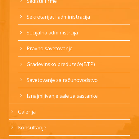
Sedište firme
Sekretarijat i administracija
Socijalna administrcija
Pravno savetovanje
Građevinsko preduzeće(BTP)
Savetovanje za računovodstvo
Iznajmljivanje sale za sastanke
Galerija
Konsultacije