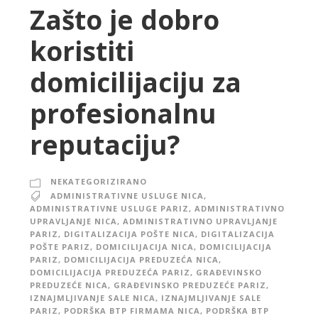
Zašto je dobro
koristiti
domicilijaciju za
profesionalnu
reputaciju?
NEKATEGORIZIRANO
ADMINISTRATIVNE USLUGE NICA
,
ADMINISTRATIVNE USLUGE PARIZ
,
ADMINISTRATIVNO
UPRAVLJANJE NICA
,
ADMINISTRATIVNO UPRAVLJANJE
PARIZ
,
DIGITALIZACIJA POŠTE NICA
,
DIGITALIZACIJA
POŠTE PARIZ
,
DOMICILIJACIJA NICA
,
DOMICILIJACIJA
PARIZ
,
DOMICILIJACIJA PREDUZEĆA NICA
,
DOMICILIJACIJA PREDUZEĆA PARIZ
,
GRAĐEVINSKO
PREDUZEĆE NICA
,
GRAĐEVINSKO PREDUZEĆE PARIZ
,
IZNAJMLJIVANJE SALE NICA
,
IZNAJMLJIVANJE SALE
PARIZ
,
PODRŠKA BTP FIRMAMA NICA
,
PODRŠKA BTP