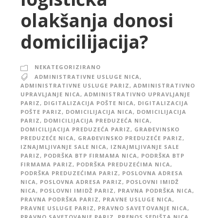
olakšanja donosi
domicilijacija?
NEKATEGORIZIRANO
ADMINISTRATIVNE USLUGE NICA
,
ADMINISTRATIVNE USLUGE PARIZ
,
ADMINISTRATIVNO
UPRAVLJANJE NICA
,
ADMINISTRATIVNO UPRAVLJANJE
PARIZ
,
DIGITALIZACIJA POŠTE NICA
,
DIGITALIZACIJA
POŠTE PARIZ
,
DOMICILIJACIJA NICA
,
DOMICILIJACIJA
PARIZ
,
DOMICILIJACIJA PREDUZEĆA NICA
,
DOMICILIJACIJA PREDUZEĆA PARIZ
,
GRAĐEVINSKO
PREDUZEĆE NICA
,
GRAĐEVINSKO PREDUZEĆE PARIZ
,
IZNAJMLJIVANJE SALE NICA
,
IZNAJMLJIVANJE SALE
PARIZ
,
PODRŠKA BTP FIRMAMA NICA
,
PODRŠKA BTP
FIRMAMA PARIZ
,
PODRŠKA PREDUZEĆIMA NICA
,
PODRŠKA PREDUZEĆIMA PARIZ
,
POSLOVNA ADRESA
NICA
,
POSLOVNA ADRESA PARIZ
,
POSLOVNI IMIDŽ
NICA
,
POSLOVNI IMIDŽ PARIZ
,
PRAVNA PODRŠKA NICA
,
PRAVNA PODRŠKA PARIZ
,
PRAVNE USLUGE NICA
,
PRAVNE USLUGE PARIZ
,
PRAVNO SAVETOVANJE NICA
,
PRAVNO SAVETOVANJE PARIZ
,
PRENOS SEDIŠTA NICA
,