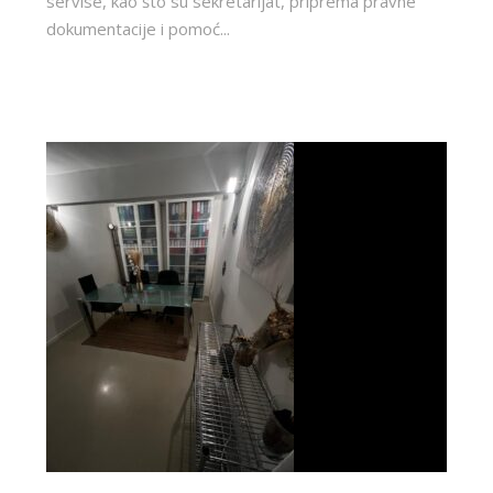
servise, kao što su sekretarijat, priprema pravne
dokumentacije i pomoć...