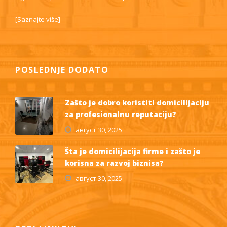
[
Saznajte više
]
POSLEDNJE DODATO
Zašto je dobro koristiti domicilijaciju
za profesionalnu reputaciju?
август 30, 2025
Šta je domicilijacija firme i zašto je
korisna za razvoj biznisa?
август 30, 2025