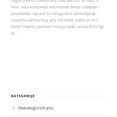
registrovano u prestižnoj zoni, kao što su Pariz ili
Nica, vaša kompanija automatski deluje ozbiljnije i
pouzdanije. Upravo to omogućava domicilijacija –
zvaničnu adresu koja jača vaš imidž. Zašto je ovo
bitno? Klijenti i partneri mnogo lakše veruju firmi čije
je...
KATEGORIJE
Nekategorizirano