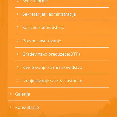
Sedište firme
Sekretarijat i administracija
Socijalna administrcija
Pravno savetovanje
Građevinsko preduzeće(BTP)
Savetovanje za računovodstvo
Iznajmljivanje sale za sastanke
Galerija
Konsultacije