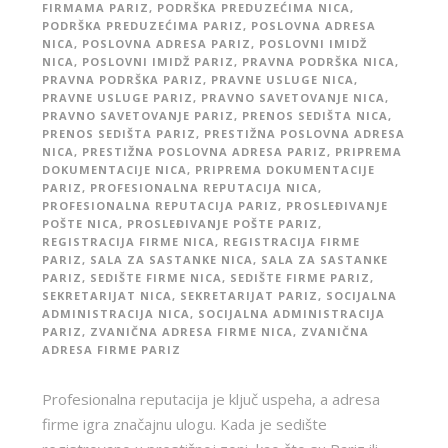
FIRMAMA PARIZ
,
PODRŠKA PREDUZEĆIMA NICA
,
PODRŠKA PREDUZEĆIMA PARIZ
,
POSLOVNA ADRESA
NICA
,
POSLOVNA ADRESA PARIZ
,
POSLOVNI IMIDŽ
NICA
,
POSLOVNI IMIDŽ PARIZ
,
PRAVNA PODRŠKA NICA
,
PRAVNA PODRŠKA PARIZ
,
PRAVNE USLUGE NICA
,
PRAVNE USLUGE PARIZ
,
PRAVNO SAVETOVANJE NICA
,
PRAVNO SAVETOVANJE PARIZ
,
PRENOS SEDIŠTA NICA
,
PRENOS SEDIŠTA PARIZ
,
PRESTIŽNA POSLOVNA ADRESA
NICA
,
PRESTIŽNA POSLOVNA ADRESA PARIZ
,
PRIPREMA
DOKUMENTACIJE NICA
,
PRIPREMA DOKUMENTACIJE
PARIZ
,
PROFESIONALNA REPUTACIJA NICA
,
PROFESIONALNA REPUTACIJA PARIZ
,
PROSLEĐIVANJE
POŠTE NICA
,
PROSLEĐIVANJE POŠTE PARIZ
,
REGISTRACIJA FIRME NICA
,
REGISTRACIJA FIRME
PARIZ
,
SALA ZA SASTANKE NICA
,
SALA ZA SASTANKE
PARIZ
,
SEDIŠTE FIRME NICA
,
SEDIŠTE FIRME PARIZ
,
SEKRETARIJAT NICA
,
SEKRETARIJAT PARIZ
,
SOCIJALNA
ADMINISTRACIJA NICA
,
SOCIJALNA ADMINISTRACIJA
PARIZ
,
ZVANIČNA ADRESA FIRME NICA
,
ZVANIČNA
ADRESA FIRME PARIZ
Profesionalna reputacija je ključ uspeha, a adresa
firme igra značajnu ulogu. Kada je sedište