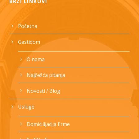
BRZI LINKOVI
Početna
Gestidom
O nama
Najčešća pitanja
Novosti / Blog
Usluge
Domicilijacija firme