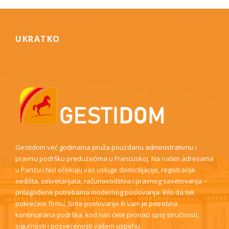
UKRATKO
Gestidom već godinama pruža pouzdanu administrativnu i
pravnu podršku preduzećima u Francuskoj. Na našim adresama
u Parizu i Nici očekuju vas usluge domicilijacije, registracije
sedišta, sekretarijata, računovodstva i pravnog savetovanja –
prilagođene potrebama modernog poslovanja. Bilo da tek
pokrećete firmu, širite poslovanje ili vam je potrebna
kontinuirana podrška, kod nas ćete pronaći spoj stručnosti,
sigurnosti i posvećenosti vašem uspehu.