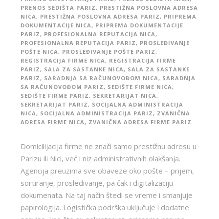
PRENOS SEDIŠTA PARIZ
,
PRESTIŽNA POSLOVNA ADRESA
NICA
,
PRESTIŽNA POSLOVNA ADRESA PARIZ
,
PRIPREMA
DOKUMENTACIJE NICA
,
PRIPREMA DOKUMENTACIJE
PARIZ
,
PROFESIONALNA REPUTACIJA NICA
,
PROFESIONALNA REPUTACIJA PARIZ
,
PROSLEĐIVANJE
POŠTE NICA
,
PROSLEĐIVANJE POŠTE PARIZ
,
REGISTRACIJA FIRME NICA
,
REGISTRACIJA FIRME
PARIZ
,
SALA ZA SASTANKE NICA
,
SALA ZA SASTANKE
PARIZ
,
SARADNJA SA RAČUNOVOĐOM NICA
,
SARADNJA
SA RAČUNOVOĐOM PARIZ
,
SEDIŠTE FIRME NICA
,
SEDIŠTE FIRME PARIZ
,
SEKRETARIJAT NICA
,
SEKRETARIJAT PARIZ
,
SOCIJALNA ADMINISTRACIJA
NICA
,
SOCIJALNA ADMINISTRACIJA PARIZ
,
ZVANIČNA
ADRESA FIRME NICA
,
ZVANIČNA ADRESA FIRME PARIZ
Domicilijacija firme ne znači samo prestižnu adresu u
Parizu ili Nici, već i niz administrativnih olakšanja.
Agencija preuzima sve obaveze oko pošte – prijem,
sortiranje, prosleđivanje, pa čak i digitalizaciju
dokumenata. Na taj način štedi se vreme i smanjuje
papirologija. Logistička podrška uključuje i dodatne