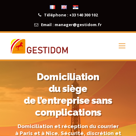
Téléphone :
+33 140 300 102
Email :
manager@gestidom.fr
Domiciliation
du siège
de l’entreprise sans
complications
Domiciliation et réception du courrier
à Paris et à Nice. Sécurité, discrétion et